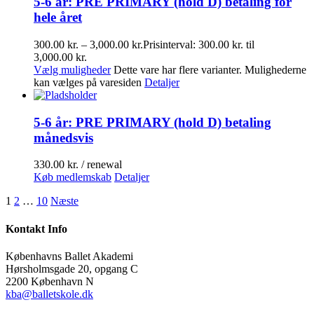
5-6 år: PRE PRIMARY (hold D) betaling for
hele året
300.00
kr.
–
3,000.00
kr.
Prisinterval: 300.00 kr. til
3,000.00 kr.
Vælg muligheder
Dette vare har flere varianter. Mulighederne
kan vælges på varesiden
Detaljer
5-6 år: PRE PRIMARY (hold D) betaling
månedsvis
330.00
kr.
/ renewal
Køb medlemskab
Detaljer
1
2
…
10
Næste
Kontakt Info
Københavns Ballet Akademi
Hørsholmsgade 20, opgang C
2200 København N
kba@balletskole.dk