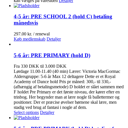
kan vælges på varesiden
Detaljer
4-5 år: PRE SCHOOL 2 (hold C) betaling
månedsvis
297.00
kr.
/ renewal
Køb medlemskab
Detaljer
5-6 år: PRE PRIMARY (hold D)
Fra 330 DKK til 3.000 DKK
Lørdage 11.00-11.40 (40 min) Lærer: Victoria MacGormac
Aldersgruppe: 5-6 år Max 12 deltagere Dette er et Royal
Academy of Dance hold Pris pr måned: 300,- til 330,-
(afhængig af betalingsmetode) D holdet er slået sammen med
F holdet Pre Primary er det første niveau, der kører efter en
trinbog. Her begynder man at lære nogle få ballettermer og
positioner. Der er præcise øvelser børnene skal lære, men
stadig ved brug af fantasi i nogle af dem.
Select options
Detaljer