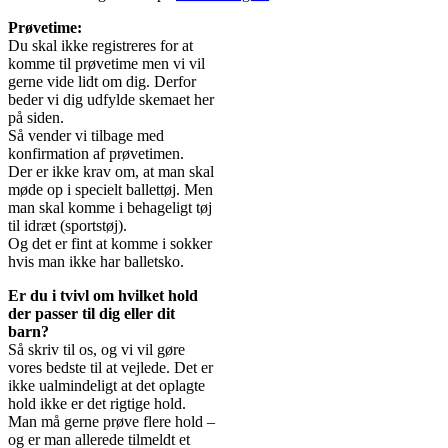
Prøvetime:
Du skal ikke registreres for at
komme til prøvetime men vi vil
gerne vide lidt om dig. Derfor
beder vi dig udfylde skemaet her
på siden.
Så vender vi tilbage med
konfirmation af prøvetimen.
Der er ikke krav om, at man skal
møde op i specielt ballettøj. Men
man skal komme i behageligt tøj
til idræt (sportstøj).
Og det er fint at komme i sokker
hvis man ikke har balletsko.
Er du i tvivl om hvilket hold
der passer til dig eller dit
barn?
Så skriv til os, og vi vil gøre
vores bedste til at vejlede. Det er
ikke ualmindeligt at det oplagte
hold ikke er det rigtige hold.
Man må gerne prøve flere hold –
og er man allerede tilmeldt et