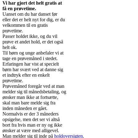
Vi har gjort det helt gratis at
få en prøvetime.
Uanset om du har danset før
eller det er helt nyt for dig, er du
velkommen til en gratis
prøvetime.
Passer holdet ikke, og du vil
prøve et andet hold, er det også
helt ok.
Til børn og unge anbefaler vi at
tage en prøvemåned i stedet.
Erfaringen har vist at specielt
børn har svært ved at danne sig
et indtryk efter en enkelt
prøvetime.
Prøvemåned foregår ved at man
melder sig til månedsbetaling, og
ønsker man ikke at fortsætte,
skal man bare melde sig fra
inden måneden er gået.
Normalvis er der 3 måneders
opsigelse, men det ser vi altså
bort fra hvis man er ny og ikke
ønsker at være med alligevel.
Man melder sig til inde på
holdoversigten
.