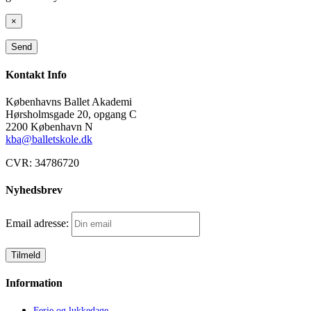
×
Kontakt Info
Københavns Ballet Akademi
Hørsholmsgade 20, opgang C
2200 København N
kba@balletskole.dk
CVR:
34786720
Nyhedsbrev
Email adresse:
Information
Ferie og lukkedage