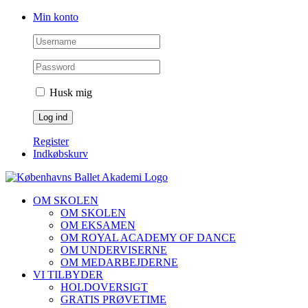
Skip
Facebook
Instagram
Min konto
to
content
Husk mig
Register
Indkøbskurv
OM SKOLEN
OM SKOLEN
OM EKSAMEN
OM ROYAL ACADEMY OF DANCE
OM UNDERVISERNE
OM MEDARBEJDERNE
VI TILBYDER
HOLDOVERSIGT
GRATIS PRØVETIME