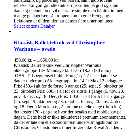
balletteknik og placering ved barren, samt individuelle
rettelser En god grundteknik er opskriften på god og sund
dans og i denne time vil der være simple men hårde trin med
mange gentagelser, så kroppen kan mærke fremgang.
Lektionen er til dem der har danset flere timer om ugen.
Select options
Detaljer
Klassisk Ballet-teknik ved Christopher
Warhuus – øvede
Prisinterval:
450.00
kr.
–
1,050.00
kr.
450.00 kr.
Klassisk Ballet-teknik ved Christopher Warhuus
til
aldersgruppe 14+ Mandage kl. 17.05-18.25 (80 min.)
1,050.00 kr.
OBS! Tidsbegrænset hold - Foregår på 7 faste datoer: se
datoer under pris) Aldersgruppe: fra 14 år Max 12 deltagere
Pris: 450,- i alt for de første 3 gange (25. sept., 9. oktober og
23. oktober) Pris: 600,- i alt for de sidste 4 gange (6. nov, 20.
nov. 4. dec. og 18. Dec.) Pris: 1.050,- i alt for ALLE 7 gange
(25. sept., 9. oktober og 23. oktober, 6. nov, 20. nov. 4. dec.
og 18. Dec.) Man kan også komme enkelte dage (drop inn)
det koster 170,- pr gang hvor der betales med mobilepay på
dagen. Dette hold er ikke inkluderet i premium abonnementet,
da der er tale om et ekstraordinært undervisningstilbud fra
Christopher. Christopher's timer følger ikke Royal Academy