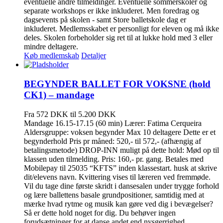
eventuelle andre tilmeldinger. Eventuelle sommerskoler og
separate workshops er ikke inkluderet. Men foredrag og
dagsevents på skolen - samt Store balletskole dag er
inkluderet. Medlemsskabet er personligt for eleven og må ikke
deles. Skolen forbeholder sig ret til at lukke hold med 3 eller
mindre deltagere.
Køb medlemskab
Detaljer
BEGYNDER BALLET FOR VOKSNE (hold
CK1) – mandage
Fra 572 DKK til 5.200 DKK
Mandage 16.15-17.15 (60 min) Lærer: Fatima Cerqueira
Aldersgruppe: voksen begynder Max 10 deltagere Dette er et
begynderhold Pris pr måned: 520,- til 572,- (afhængig af
betalingsmetode) DROP-INN muligt på dette hold: Mød op til
klassen uden tilmelding. Pris: 160,- pr. gang. Betales med
Mobilepay til 25035 “KFTS” inden klassestart. husk at skrive
dit/elevens navn. Kvittering vises til læreren ved fremmøde.
Vil du tage dine første skridt i dansesalen under trygge forhold
og lære ballettens basale grundpositioner, samtidig med at
mærke hvad rytme og musik kan gøre ved dig i bevægelser?
Så er dette hold noget for dig. Du behøver ingen
forudsætninger for at danse andet end nysgerrighed.