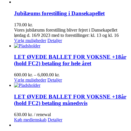
Jubilæums forestilling i Dansekapellet
170.00
kr.
Vores jubilæums forestilling bliver fejret i Dansekapellet
lørdag d. 16/9 2023 med to forestillinger: kl. 13 og kl. 16
Dette
Vælg muligheder
Detaljer
vare
har
flere
LET ØVEDE BALLET FOR VOKSNE +18år
varianter.
(hold FC2) betaling for hele året
Mulighederne
kan
Prisinterval:
600.00
kr.
–
6,000.00
kr.
vælges
Dette
600.00 kr.
Vælg muligheder
Detaljer
på
vare
til
varesiden
har
6,000.00 kr.
flere
LET ØVEDE BALLET FOR VOKSNE +18år
varianter.
(hold FC2) betaling månedsvis
Mulighederne
kan
630.00
kr.
/ renewal
vælges
Køb medlemskab
Detaljer
på
varesiden