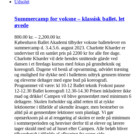
Udsolgt
Summercamp for voksne – klassisk ballet, let
øvede
Prisinterval:
800.00
kr.
–
2,200.00
kr.
800.00 kr.
København Ballet Akademi tilbyder voksne balletelever en
til
summercamp d. 3.4.5.6. august 2023. Charlotte Kharder er
2,200.00 kr.
underviser til en samlet pris på 2200 kr for alle fire dage.
Charlotte Kharder vil dele hendes smittende glæde ved
dansen i et firedags kursus med fokus på grundteknik og
koreografi. Dagene vil bestå af opvarmning, udvidet træning
og mulighed for dykke ned i ballettens udtryk gennem trinene
og eleverne deltager med egne bud på koreografi.
Programmet vil være: kl 10-12 Ballet teknik Frokost pause
12-12.30 Ballet koreografi 12.30-14.30 Prisen inkluderer ikke
mad og drikke! Campen vil blive gennemført med minimum 6
deltagere. Skolen forholder sig altid retten til at rykke
lektionerne i tilfælde af ukendte årsager, men bestræber os
altid på at gennemføre lektioner som planlagt. Vi gør
opmærksom på at al rengøring af skolen er nede på minimum
i sommerperioden og henviser derfor til at elever og lærere
tager skrald med ud af huset efter Campen. Alle beløb bliver
tilbagebetalt i tilfælde af aflysning fra vores side.