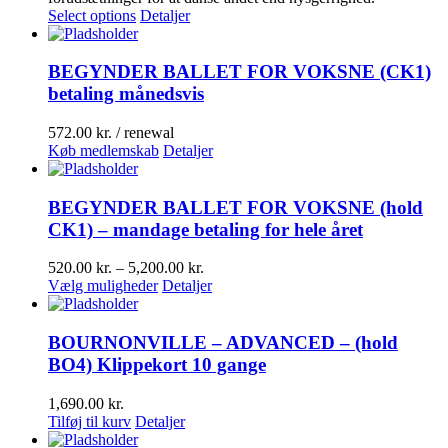
Select options
Detaljer
BEGYNDER BALLET FOR VOKSNE (CK1)
betaling månedsvis
572.00
kr.
/ renewal
Køb medlemskab
Detaljer
BEGYNDER BALLET FOR VOKSNE (hold
CK1) – mandage betaling for hele året
Prisinterval:
520.00
kr.
–
5,200.00
kr.
Dette
520.00 kr.
Vælg muligheder
Detaljer
vare
til
har
5,200.00 kr.
flere
BOURNONVILLE – ADVANCED – (hold
varianter.
BO4) Klippekort 10 gange
Mulighederne
kan
1,690.00
kr.
vælges
Tilføj til kurv
Detaljer
på
varesiden