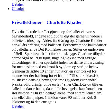
Detaljer
Udsolgt
Privatlektioner – Charlotte Khader
Hvis du allerede har fået øjnene op for ballet via vores
begynderhold, er dette et tilbud til dig der gerne vil videre i
ballettens trinsprog. Alder: fra 6 år og op. Charlotte Khader
har 40 års erfaring med balletten. Forhenværende balletdanser
og balletlærer på Det Kongelige Teater. Stifter og underviser
af Bella Speranza - ballet for kronisk syge. Charlotte tilbyder
derfor også ballet til børn, unge og voksne med særlige
udfordringer. Hun er specialist inden for danse undervisning
for mennesker med en kronisk sygdom og særlige behov.
Gennem de sidste 10 år har hun gjort en stor forskel for
mennesker der har brug for et frirum. "Til smukt klassisk
musik kan dans og bevægelse trods sygdom eller andre
fysiske udfordringer blive en leg” siger Charlotte og tilføjer:
“alle kan danse ballet, da en lille bevægelse kan fortælle en
stor historie." Du kan deltage alene, med et familiemedlem,
ven eller din hjælper. 1 lektion varer 90 minutter Køb 8
lektioner og få den ene gratis
Detaljer