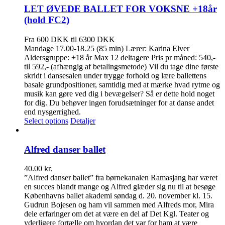
LET ØVEDE BALLET FOR VOKSNE +18år
(hold FC2)
Fra 600 DKK til 6300 DKK
Mandage 17.00-18.25 (85 min) Lærer: Karina Elver
Aldersgruppe: +18 år Max 12 deltagere Pris pr måned: 540,-
til 592,- (afhængig af betalingsmetode) Vil du tage dine første
skridt i dansesalen under trygge forhold og lære ballettens
basale grundpositioner, samtidig med at mærke hvad rytme og
musik kan gøre ved dig i bevægelser? Så er dette hold noget
for dig. Du behøver ingen forudsætninger for at danse andet
end nysgerrighed.
Select options
Detaljer
Alfred danser ballet
40.00
kr.
”Alfred danser ballet” fra børnekanalen Ramasjang har været
en succes blandt mange og Alfred glæder sig nu til at besøge
Københavns ballet akademi søndag d. 20. november kl. 15.
Gudrun Bojesen og ham vil sammen med Alfreds mor, Mira
dele erfaringer om det at være en del af Det Kgl. Teater og
yderligere fortælle om hvordan det var for ham at være