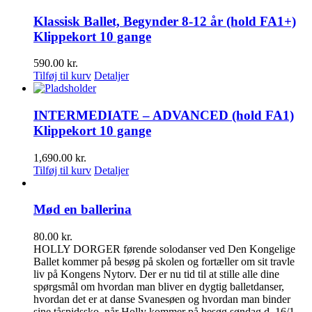
Klassisk Ballet, Begynder 8-12 år (hold FA1+)
Klippekort 10 gange
590.00
kr.
Tilføj til kurv
Detaljer
INTERMEDIATE – ADVANCED (hold FA1)
Klippekort 10 gange
1,690.00
kr.
Tilføj til kurv
Detaljer
Mød en ballerina
80.00
kr.
HOLLY DORGER førende solodanser ved Den Kongelige
Ballet kommer på besøg på skolen og fortæller om sit travle
liv på Kongens Nytorv. Der er nu tid til at stille alle dine
spørgsmål om hvordan man bliver en dygtig balletdanser,
hvordan det er at danse Svanesøen og hvordan man binder
sine tåspidssko, når Holly kommer på besøg søndag d. 16/1-