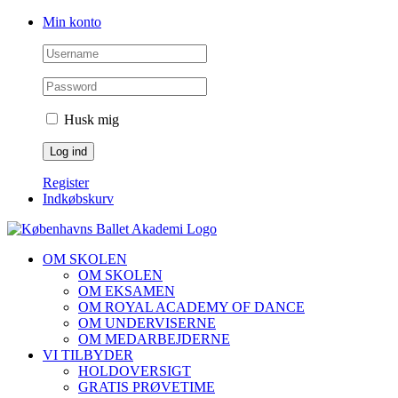
Skip
Facebook
Instagram
Min konto
to
content
Husk mig
Register
Indkøbskurv
OM SKOLEN
OM SKOLEN
OM EKSAMEN
OM ROYAL ACADEMY OF DANCE
OM UNDERVISERNE
OM MEDARBEJDERNE
VI TILBYDER
HOLDOVERSIGT
GRATIS PRØVETIME