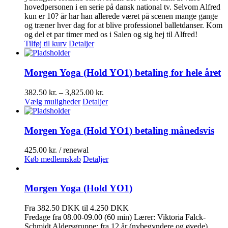
hovedpersonen i en serie på dansk national tv. Selvom Alfred
kun er 10? år har han allerede været på scenen mange gange
og træner hver dag for at blive professionel balletdanser. Kom
og del et par timer med os i Salen og sig hej til Alfred!
Tilføj til kurv
Detaljer
Morgen Yoga (Hold YO1) betaling for hele året
Prisinterval:
382.50
kr.
–
3,825.00
kr.
Dette
382.50 kr.
Vælg muligheder
Detaljer
vare
til
har
3,825.00 kr.
flere
Morgen Yoga (Hold YO1) betaling månedsvis
varianter.
Mulighederne
425.00
kr.
/ renewal
kan
Køb medlemskab
Detaljer
vælges
på
varesiden
Morgen Yoga (Hold YO1)
Fra 382.50 DKK til 4.250 DKK
Fredage fra 08.00-09.00 (60 min) Lærer: Viktoria Falck-
Schmidt Aldersgruppe: fra 12 år (nybegyndere og øvede)