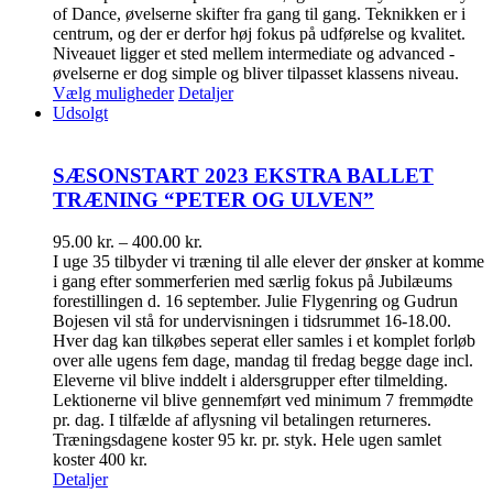
of Dance, øvelserne skifter fra gang til gang. Teknikken er i
centrum, og der er derfor høj fokus på udførelse og kvalitet.
Niveauet ligger et sted mellem intermediate og advanced -
øvelserne er dog simple og bliver tilpasset klassens niveau.
Dette
Vælg muligheder
Detaljer
vare
Udsolgt
har
flere
varianter.
SÆSONSTART 2023 EKSTRA BALLET
Mulighederne
TRÆNING “PETER OG ULVEN”
kan
vælges
Prisinterval:
95.00
kr.
–
400.00
kr.
på
95.00 kr.
I uge 35 tilbyder vi træning til alle elever der ønsker at komme
varesiden
til
i gang efter sommerferien med særlig fokus på Jubilæums
400.00 kr.
forestillingen d. 16 september. Julie Flygenring og Gudrun
Bojesen vil stå for undervisningen i tidsrummet 16-18.00.
Hver dag kan tilkøbes seperat eller samles i et komplet forløb
over alle ugens fem dage, mandag til fredag begge dage incl.
Eleverne vil blive inddelt i aldersgrupper efter tilmelding.
Lektionerne vil blive gennemført ved minimum 7 fremmødte
pr. dag. I tilfælde af aflysning vil betalingen returneres.
Træningsdagene koster 95 kr. pr. styk. Hele ugen samlet
koster 400 kr.
Detaljer