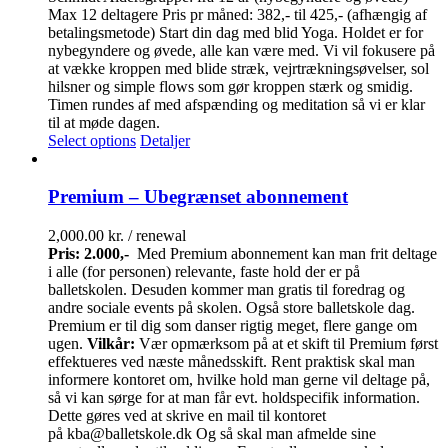
Max 12 deltagere Pris pr måned: 382,- til 425,- (afhængig af
betalingsmetode) Start din dag med blid Yoga. Holdet er for
nybegyndere og øvede, alle kan være med. Vi vil fokusere på
at vække kroppen med blide stræk, vejrtrækningsøvelser, sol
hilsner og simple flows som gør kroppen stærk og smidig.
Timen rundes af med afspænding og meditation så vi er klar
til at møde dagen.
Select options
Detaljer
Premium – Ubegrænset abonnement
2,000.00
kr.
/ renewal
Pris: 2.000,-
Med Premium abonnement kan man frit deltage
i alle (for personen) relevante, faste hold der er på
balletskolen. Desuden kommer man gratis til foredrag og
andre sociale events på skolen. Også store balletskole dag.
Premium er til dig som danser rigtig meget, flere gange om
ugen.
Vilkår:
Vær opmærksom på at et skift til Premium først
effektueres ved næste månedsskift. Rent praktisk skal man
informere kontoret om, hvilke hold man gerne vil deltage på,
så vi kan sørge for at man får evt. holdspecifik information.
Dette gøres ved at skrive en mail til kontoret
på kba@balletskole.dk Og så skal man afmelde sine