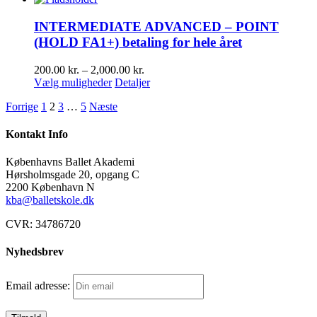
INTERMEDIATE ADVANCED – POINT
(HOLD FA1+) betaling for hele året
Prisinterval:
200.00
kr.
–
2,000.00
kr.
Dette
200.00 kr.
Vælg muligheder
Detaljer
vare
til
Forrige
1
2
3
…
5
Næste
har
2,000.00 kr.
flere
varianter.
Kontakt Info
Mulighederne
kan
Københavns Ballet Akademi
vælges
Hørsholmsgade 20, opgang C
på
2200 København N
varesiden
kba@balletskole.dk
CVR:
34786720
Nyhedsbrev
Email adresse: