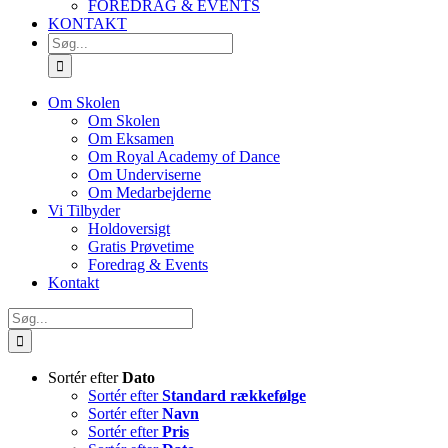
FOREDRAG & EVENTS
KONTAKT
SØG
EFTER:
Om Skolen
Om Skolen
Om Eksamen
Om Royal Academy of Dance
Om Underviserne
Om Medarbejderne
Vi Tilbyder
Holdoversigt
Gratis Prøvetime
Foredrag & Events
Kontakt
Søg
efter:
Sortér efter
Dato
Sortér efter
Standard rækkefølge
Sortér efter
Navn
Sortér efter
Pris